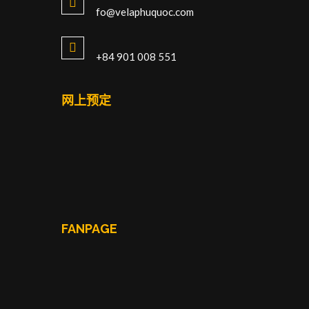
fo@velaphuquoc.com
+84 901 008 551
网上预定
FANPAGE