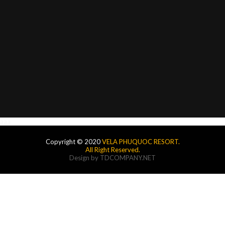
aaa
Copyright © 2020
VELA PHUQUOC RESORT.
All Right Reserved.
Design by
TDCOMPANY.NET