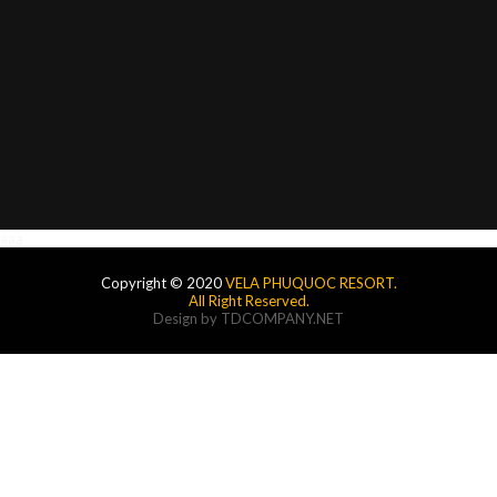
aaa
Copyright © 2020
VELA PHUQUOC RESORT.
All Right Reserved.
Design by
TDCOMPANY.NET