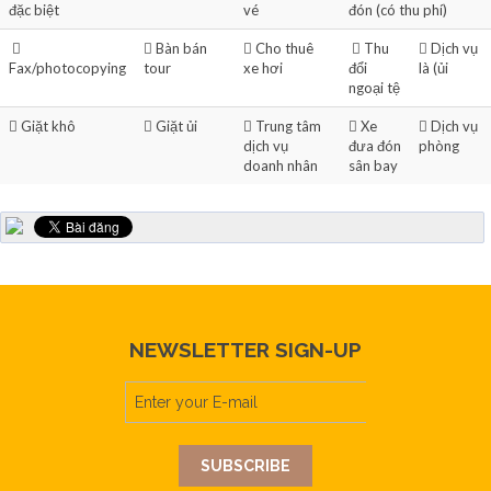
đặc biệt
vé
đón (có thu phí)
Bàn bán
Cho thuê
Thu
Dịch vụ
Fax/photocopying
tour
xe hơi
đổi
là (ủi
ngoại tệ
Giặt khô
Giặt ủi
Trung tâm
Xe
Dịch vụ
dịch vụ
đưa đón
phòng
doanh nhân
sân bay
NEWSLETTER SIGN-UP