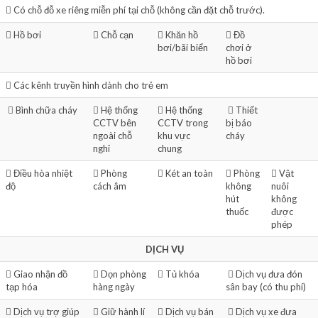
Có chỗ đỗ xe riêng miễn phí tại chỗ (không cần đặt chỗ trước).
Hồ bơi
Chỗ cạn
Khăn hồ
Đồ
bơi/bãi biển
chơi ở
hồ bơi
Các kênh truyền hình dành cho trẻ em
Bình chữa cháy
Hệ thống
Hệ thống
Thiết
CCTV bên
CCTV trong
bị báo
ngoài chỗ
khu vực
cháy
nghỉ
chung
Điều hòa nhiệt
Phòng
Két an toàn
Phòng
Vật
độ
cách âm
không
nuôi
hút
không
thuốc
được
phép
DỊCH VỤ
Giao nhận đồ
Dọn phòng
Tủ khóa
Dịch vụ đưa đón
tạp hóa
hàng ngày
sân bay (có thu phí)
Dịch vụ trợ giúp
Giữ hành lí
Dịch vụ bán
Dịch vụ xe đưa