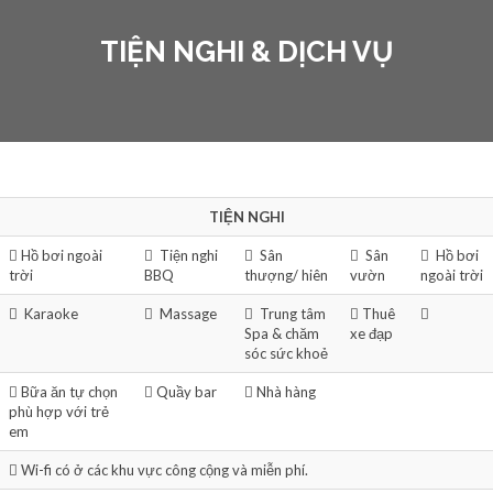
TIỆN NGHI & DỊCH VỤ
TIỆN NGHI
Hồ bơi ngoài
Tiện nghi
Sân
Sân
Hồ bơi
trời
BBQ
thượng/ hiên
vườn
ngoài trời
Karaoke
Massage
Trung tâm
Thuê
Spa & chăm
xe đạp
sóc sức khoẻ
Bữa ăn tự chọn
Quầy bar
Nhà hàng
phù hợp với trẻ
em
Wi-fi có ở các khu vực công cộng và miễn phí.